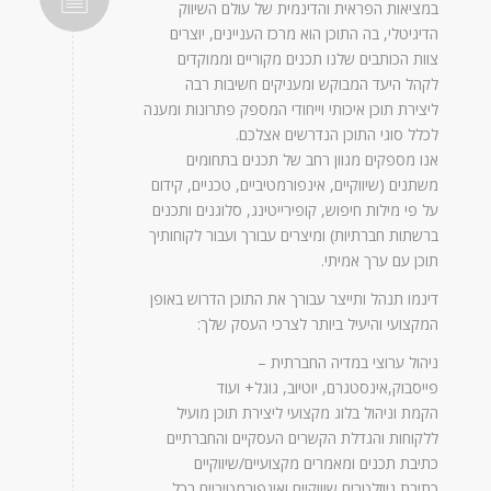
במציאות הפראית והדינמית של עולם השיווק
הדיגיטלי, בה התוכן הוא מרכז העניינים, יוצרים
צוות הכותבים שלנו תכנים מקוריים וממוקדים
לקהל היעד המבוקש ומעניקים חשיבות רבה
ליצירת תוכן איכותי וייחודי המספק פתרונות ומענה
לכלל סוגי התוכן הנדרשים אצלכם.
אנו מספקים מגוון רחב של תכנים בתחומים
משתנים (שיווקיים, אינפורמטיביים, טכניים, קידום
על פי מילות חיפוש, קופירייטינג, סלוגנים ותכנים
ברשתות חברתיות) ומיצרים עבורך ועבור לקוחותיך
תוכן עם ערך אמיתי.
דינמו תנהל ותייצר עבורך את התוכן הדרוש באופן
המקצועי והיעיל ביותר לצרכי העסק שלך:
ניהול ערוצי במדיה החברתית –
פייסבוק,אינסטגרם, יוטיוב, גוגל+ ועוד
הקמת וניהול בלוג מקצועי ליצירת תוכן מועיל
ללקוחות והגדלת הקשרים העסקיים והחברתיים
כתיבת תכנים ומאמרים מקצועיים/שיווקיים
כתיבת ניוזלטרים שיווקיים ואינפורמטיביים בכל