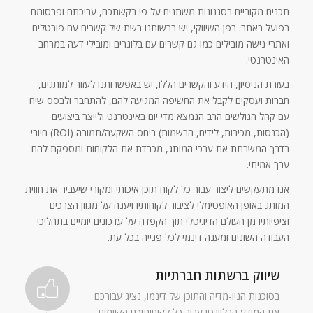
תכנים מקוריים בסגנונות משתנים על פי בקשתכם, עריכתם ופרסומם
בפועל באתר. בפן השיווקי, יש ברשותנו רשת של קשרים עם פורטלים
ואתרי נישה מובילים כמו גם קשרים עם בלוגרים ומובילי דעה במרחב
האינטרנטי.
בעזרת הניסיון, הידע והקשרים הללו, יש באפשרותנו לעזור למותגים,
חברות ועסקים לקבל את החשיפה המגיעה להם, להתחבר ולבסס שיח
עם קהל הגולשים הרב הנמצא מדי יום באינטרנט ולייצר ביצועים
(הכנסות, מכירות, לידים, הרשמות) ביחס השקעה/תמורה (ROI) חיובי
בדרך המשרתת את ערכי המותג, מכבדת את הלקוחות ומספקת להם
ערך אמיתי.
אנו מתעקשים ליצור עבור כל לקוח תוכן איכותי ומקורי שיעביר את חווית
המותג באופן האופטימלי לציבור לקוחותיו ויענה על מגוון הצרכים
וציפיותיו מן העולם הדיגיטלי תוך הקפדה על עדכונים יומיים בתהליכי
העבודה השונים ומענה דינמי לכל פנייה בכל עת.
שיווק ברשתות חברתיות
בסוכנות הניו-מדיה והתוכן של דינמו, נציג עבורכם
את המידע הרלוונטי עבור כל לקוחותיכם הקיימים