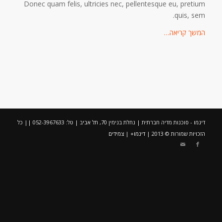
Donec quam felis, ultricies nec, pellentesque eu, pretium
quis, sem.
המשך קריאה…
דינמו - סוכנות מדיה חברתית | נחלת בנימין 70, תל אביב | טל: 052-3967633 || כל
הזכויות שמורות © 2013 |
דינמו+
|
צמידים