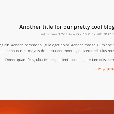
Another title for our pretty cool blo
/
/
/
ואר 2011
0 תגובות
ב
News
על ידי
udidynamo
ing elit. Aenean commodo ligula eget dolor. Aenean massa. Cum socii
que penatibus et magnis dis parturient montes, nascetur ridiculus mus
Donec quam felis, ultricies nec, pellentesque eu, pretium quis, sem
משך קריאה…