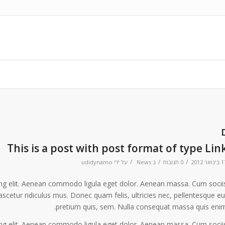
This is a post with post format of type Lin
/
/
/
ואר 2012
0 תגובות
ב
News
על ידי
udidynamo
ing elit. Aenean commodo ligula eget dolor. Aenean massa. Cum socii
cetur ridiculus mus. Donec quam felis, ultricies nec, pellentesque eu
pretium quis, sem. Nulla consequat massa quis enim
ing elit. Aenean commodo ligula eget dolor. Aenean massa. Cum socii