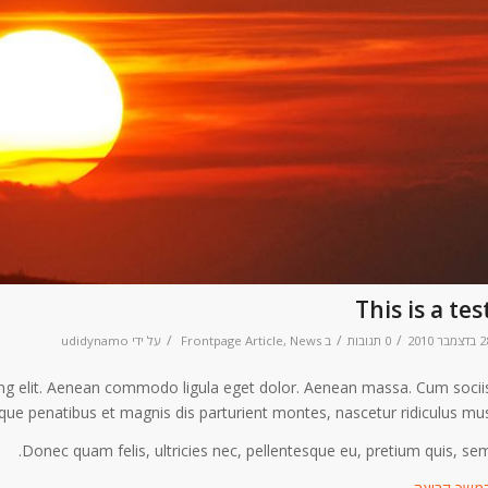
This is a tes
/
/
/
מבר 2010
0 תגובות
ב
News
,
Frontpage Article
על ידי
udidynamo
ing elit. Aenean commodo ligula eget dolor. Aenean massa. Cum socii
que penatibus et magnis dis parturient montes, nascetur ridiculus mus
Donec quam felis, ultricies nec, pellentesque eu, pretium quis, sem