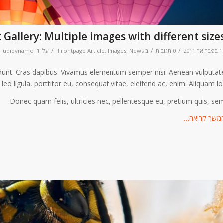
Gallery: Multiple images with different size
/
/
/
רואר 2011
0 תגובות
ב
News
,
Images
,
Frontpage Article
על ידי
udidynamo
cidunt. Cras dapibus. Vivamus elementum semper nisi. Aenean vulputat
 leo ligula, porttitor eu, consequat vitae, eleifend ac, enim. Aliquam lo
Donec quam felis, ultricies nec, pellentesque eu, pretium quis, sem
משך קריאה…