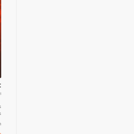
t
28 בדצ
s
.
.