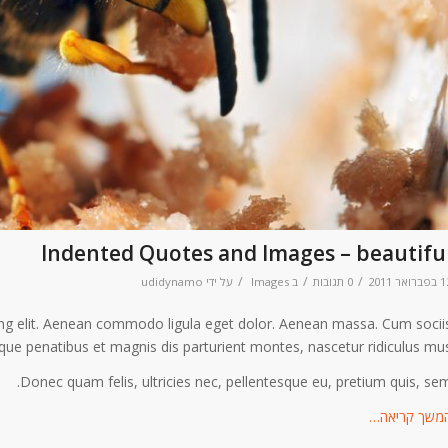
Indented Quotes and Images – beautifu
/
/
/
רואר 2011
0 תגובות
ב
Images
על ידי
udidynamo
ing elit. Aenean commodo ligula eget dolor. Aenean massa. Cum socii
que penatibus et magnis dis parturient montes, nascetur ridiculus mus
Donec quam felis, ultricies nec, pellentesque eu, pretium quis, sem
משך קריאה…