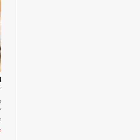
l
12 בפב
s
.
.
ה