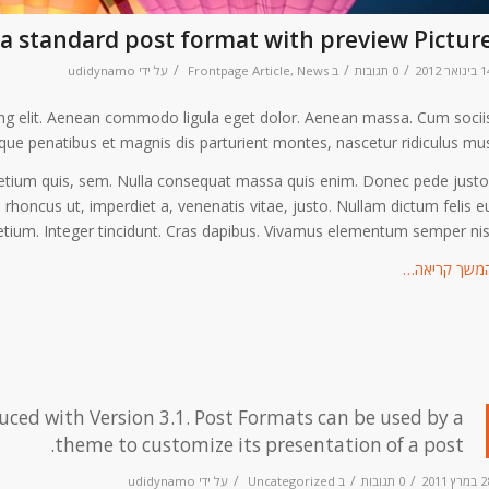
s a standard post format with preview Pictur
/
/
/
ואר 2012
0 תגובות
ב
News
,
Frontpage Article
על ידי
udidynamo
ing elit. Aenean commodo ligula eget dolor. Aenean massa. Cum socii
que penatibus et magnis dis parturient montes, nascetur ridiculus mus
pretium quis, sem. Nulla consequat massa quis enim. Donec pede justo
to, rhoncus ut, imperdiet a, venenatis vitae, justo. Nullam dictum felis e
etium. Integer tincidunt. Cras dapibus. Vivamus elementum semper nisi
משך קריאה…
uced with Version 3.1. Post Formats can be used by a
theme to customize its presentation of a post.
/
/
/
רץ 2011
0 תגובות
ב
Uncategorized
על ידי
udidynamo