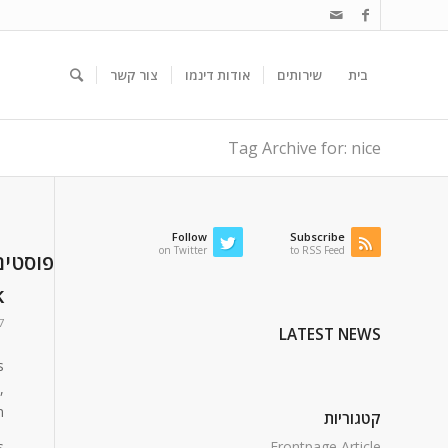
בית
שירותים
אודות דינמו
צור קשר
Tag Archive for: nice
Follow
Subscribe
on Twitter
to RSS Feed
פוסטים
k
17 בינ
LATEST NEWS
s
,
.
קטגוריות
s
Frontpage Article